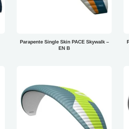
Parapente Single Skin PACE Skywalk –
P
EN B