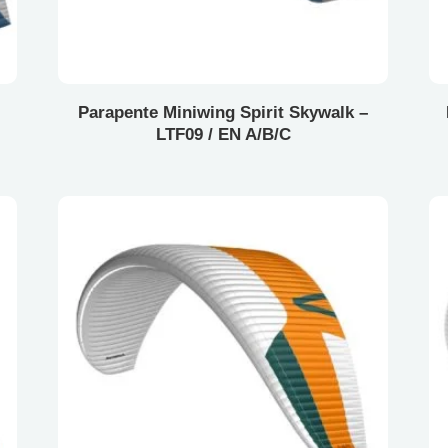
Parapente Miniwing Spirit Skywalk –
LTF09 / EN A/B/C