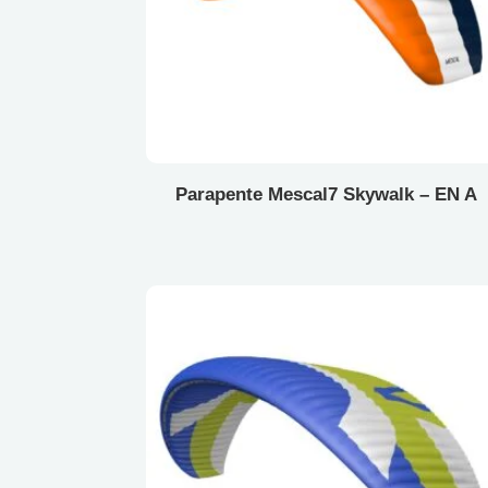
Miniwings
Catálogo em PDF
Singleskin
Parapente Mescal7 Skywalk – EN A