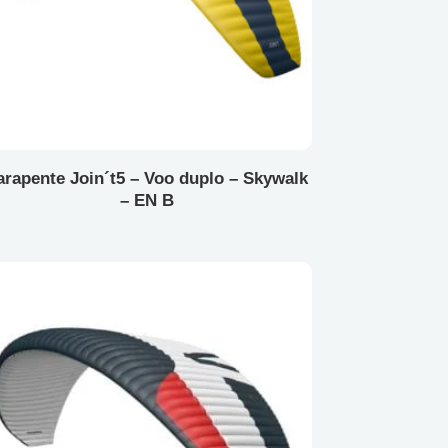
arapente Join´t5 – Voo duplo – Skywalk
– EN B