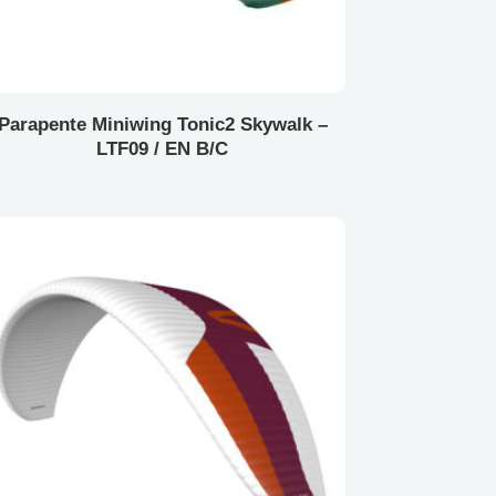
Parapente Miniwing Tonic2 Skywalk –
LTF09 / EN B/C