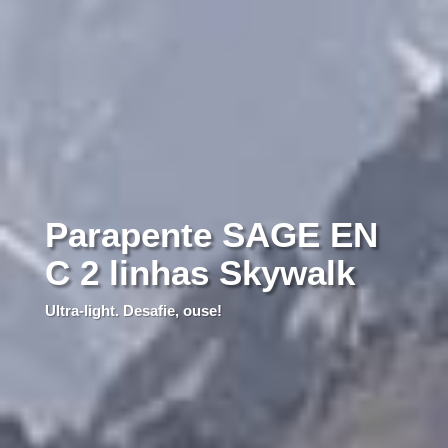
Parapente SAGE EN
C 2 linhas Skywalk
Ultra-light. Desafie, ouse!