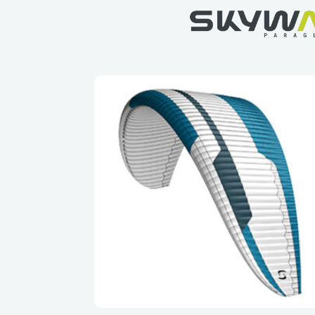
Miniwings
Catálogo em PDF
Singleskin