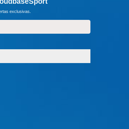
loudbaseSport
rtas exclusivas.