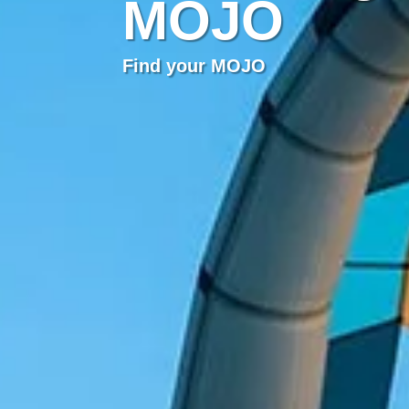
MOJO
Miniwings
Catálogo em PDF
Find your MOJO
Singleskin