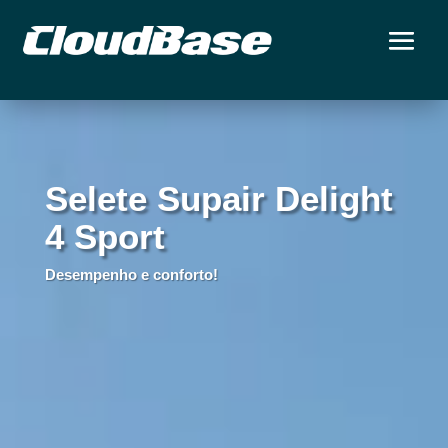
Selete Supair Delight
4 Sport
Desempenho e conforto!