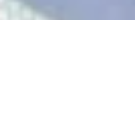
Página Inicial
/
Equipamentos – CloudBase Sport
/
Paraquedas Reservas
/ Paraquedas reserva Supair
START TANDEM