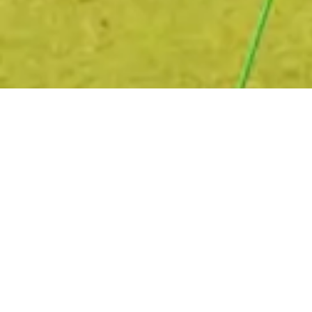
Decole e Voe!
Voe alto com a CloudbaseSport
Cadastre seu email e receba ofertas exclusivas.