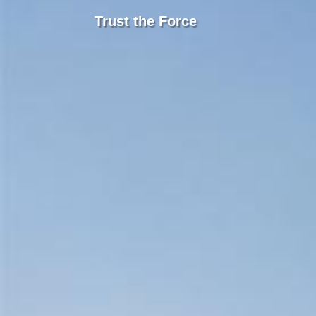
Trust the Force
Miniwings
Catálogo em PDF
Singleskin