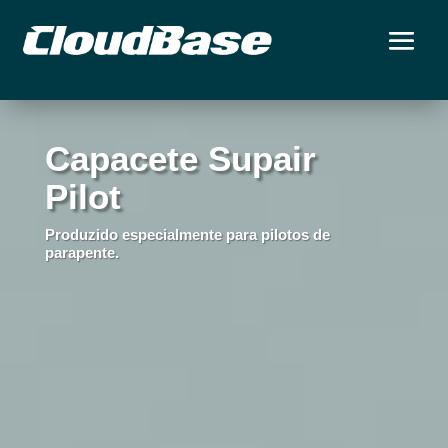
Capacete Supair
Pilot
Produzido especialmente para pilotos de
parapente.