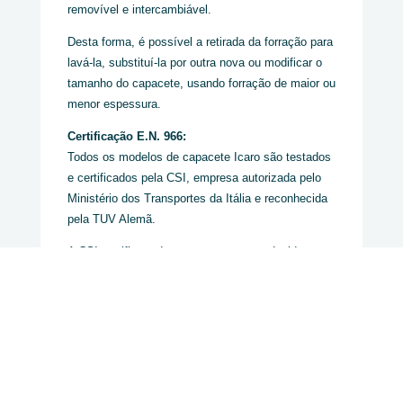
removível e intercambiável.
Desta forma, é possível a retirada da forração para
lavá-la, substituí-la por outra nova ou modificar o
tamanho do capacete, usando forração de maior ou
menor espessura.
Certificação E.N. 966:
Todos os modelos de capacete Icaro são testados
e certificados pela CSI, empresa autorizada pelo
Ministério dos Transportes da Itália e reconhecida
pela TUV Alemã.
A CSI certifica todos os capacetes produzidos na
Itália, incluindo os capacetes Icaro destinado para
vôo livre, paramotor e ultra-leves, de acordo com
as normas européias (E.N. 966).
O Solar X está certificado apenas com os
abafadores ou fones de ouvidos instalados.