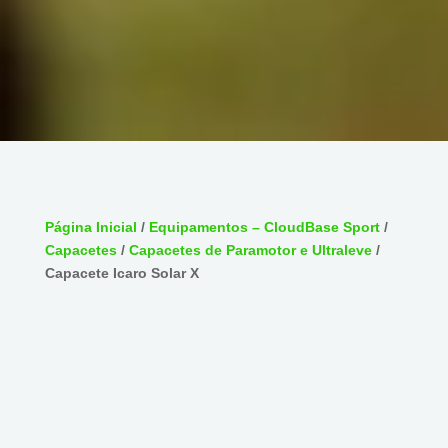
Página Inicial
/
Equipamentos – CloudBase Sport
/
Capacetes
/
Capacetes de Paramotor e Ultraleve
/
Capacete Icaro Solar X