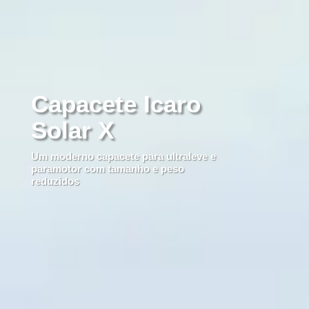
Capacete Icaro
Solar X
Um moderno capacete para ultraleve e
paramotor com tamanho e peso
reduzidos